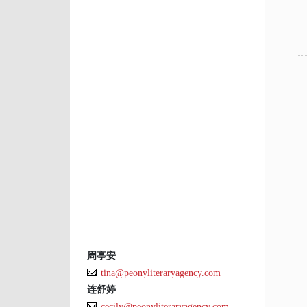
周亭安
tina@peonyliteraryagency.com
连舒婷
cecily@peonyliteraryagency.com