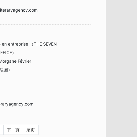
iteraryagency.com
té en entreprise （THE SEVEN
OFFICE）
Morgane Février
（法国）
eraryagency.com
下一页
尾页