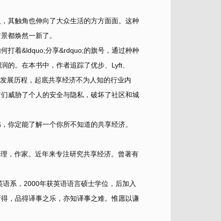
入，其触角也伸向了大众生活的方方面面。这种
前景都焕然一新了。
着&ldquo;分享&rdquo;的旗号，通过种种
的。在本书中，作者追踪了优步、Lyft、
共享经济公司的发展历程，起底共享经济不为人知的行业内
它们威胁了个人的安全与隐私，破坏了社区和城
此书，你定能了解一个你所不知道的共享经济。
产品经理，作家。近年来专注研究共享经济。曾著有
英语系，2000年获英语语言硕士学位，后加入
所得，品得译事之乐，亦知译事之难。惟愿以谦