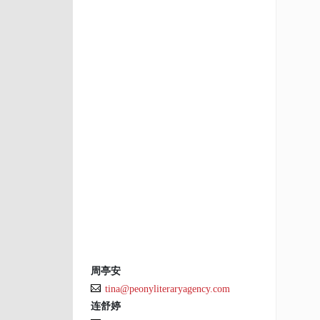
周亭安
tina@peonyliteraryagency.com
连舒婷