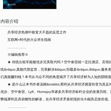
内容介绍
共享经济热潮中敢冒大不韪的反思之作
互联网+时代的大众求生指南
...................
※编辑推荐※
★ 传统出租车能被优步完美取代吗？空中食宿就一定比酒店、宾馆好吗
统&rdquo;真能代替监管，完美解决&ldquo;拒载多&rdquo;&ldquo;服务差
们真能赚到钱？本书从与众不同的角度揭开了共享经济鲜为人知的阴暗
★ 是什么让本书作者汤姆&middot;斯利从共享经济拥趸转变为其
优步、空中食宿、Lyft、Homejoy等诸多共享经济标杆企业的发展历
弊端犀利且具前瞻性的解读，在共享经济矛盾初现的当今颇具启发价值
...................