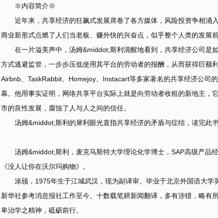
※内容简介※
近年来，共享经济的狂飙式发展席卷了各方媒体，风险投资争相涌
商业新形式点燃了人们当老板、赚外快的兴奋点，似乎整个人类的发展
在一片溢美声中，汤姆&middot;斯利清醒地看到，共享经济公司是如何打
方式逃避监管，一步步压低使用其平台的劳动者的报酬，从而获得巨额利润
Airbnb、TaskRabbit、Homejoy、Instacart等多家著名的
幕。他用事实证明，网络共享平台实际上就是向劳动者收租的新地主，
市的良性发展，腐蚀了人与人之间的信任。
汤姆&middot;斯利的犀利眼光直指共享经济的矛盾与症结，读完
汤姆&middot;斯利，麦克马斯特大学理论化学博士，SAP高级
《没人让你在沃尔玛购物》。
涂颀，1975年生于江城武汉，现为副译审。毕业于北京外国语大学
新华社参考消息报社工作至今。十数载笔耕新闻翻译，多有涉猎，略有
卑治学之精神，砥砺前行。