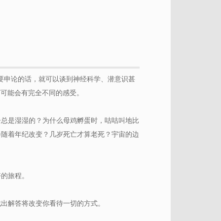
果要申论的话，就可以谈到神经科学、潜意识甚
当下可能会有完全不同的感受。
子总是湿湿的？为什么母鸡孵蛋时，咕咕叫地比
会随着年纪改变？几岁死亡才算老死？宇宙的边
好的旅程。
找出解答将改变你看待一切的方式。