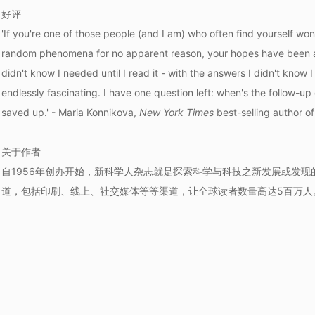
好评
'If you're one of those people (and I am) who often find yourself w
random phenomena for no apparent reason, your hopes have been
didn't know I needed until I read it - with the answers I didn't know I
endlessly fascinating. I have one question left: when's the follow-u
saved up.' - Maria Konnikova,
New York Times
best-selling author o
关于作者
自1956年创办开始，新科学人杂志就是探索科学与科技之新发展或发
道，包括印刷、线上、社交媒体等等渠道，让全球读者数量高达5百万人