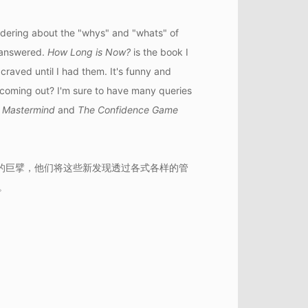
ondering about the "whys" and "whats" of
 answered.
How Long is Now?
is the book I
 craved until I had them. It's funny and
p coming out? I'm sure to have many queries
f
Mastermind
and
The Confidence Game
现的巨擘，他们将这些新发现透过各式各样的管
。